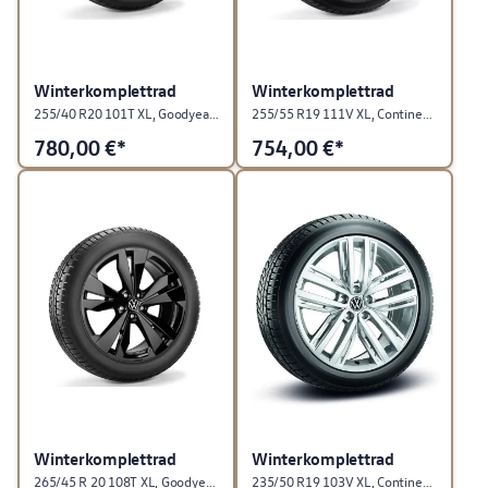
Winterkomplettrad
Winterkomplettrad
255/40 R20 101T XL, Goodyear Ultra Grip Performance 3, Seoul, Dark Graphite Matt, Hinterachse, links
255/55 R19 111V XL, Continental WinterContact TS 870 P, "Sebring", Grau Metallic, rechts
780,00
€*
754,00
€*
Winterkomplettrad
Winterkomplettrad
265/45 R 20 108T XL, Goodyear UltraGrip Performance + ⊕ SealTech, Loen, Schwarz, Hinterachse, links
235/50 R19 103V XL, Continental WinterContact TS 870 P, "Auckland", Sterling Silber, RDKS, rechts