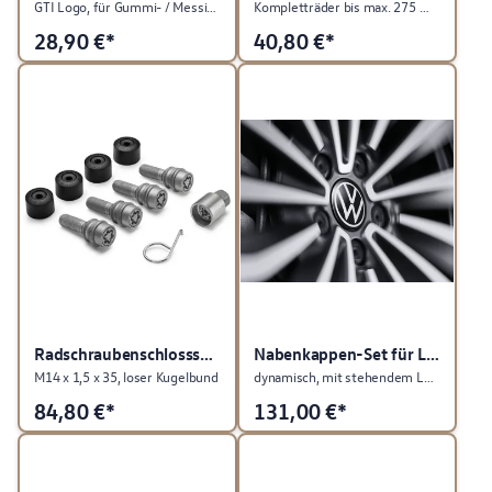
GTI Logo, für Gummi- / Messingventile
Kompletträder bis max. 275 mm Breite / 2350 mm Umfang
28,90
€*
40,80
€*
Radschraubenschlosssatz
Nabenkappen-Set für LM-Felge
M14 x 1,5 x 35, loser Kugelbund
dynamisch, mit stehendem Logo im Fahrbetrieb, neues VW Logo
84,80
€*
131,00
€*