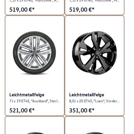
519,00
€*
519,00
€*
Leichtmetallfelge
Leichtmetallfelge
7J x 19 ET43, "Auckland", Sterlingsilber
8,0J x 20 ET45, "Loen", Vorderachse, Schwarz
521,00
€*
351,00
€*