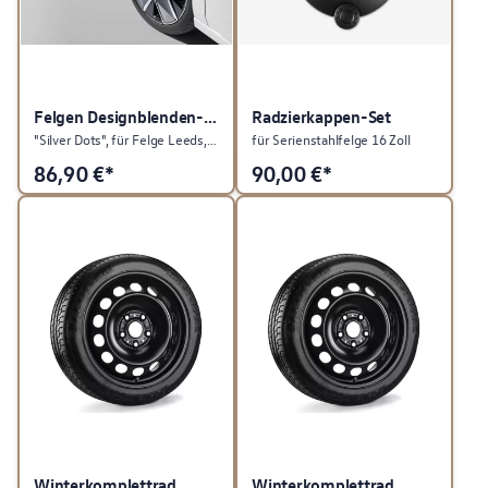
Felgen Designblenden-Set
Radzierkappen-Set
"Silver Dots", für Felge Leeds, Dark Graphit Matt/Silbergrau Matt
für Serienstahlfelge 16 Zoll
86,90
€*
90,00
€*
Winterkomplettrad
Winterkomplettrad