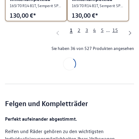
165/70 R14 81T, Semperit SPEED-GRIP 5, "Stahl", Schwarz, rechts
165/70 R14 81T, Semperit SPEED-GRIP 5, Stahl, Schwarz, links
130,00
€*
130,00
€*
1
2
3
4
5
...
15
Sie haben 36 von 527 Produkten angesehen
Felgen und Kompletträder
Perfekt aufeinander abgestimmt.
Reifen und Räder gehören zu den wichtigsten
Individualisierungsmöglichkeiten Ihres Volkswagen.