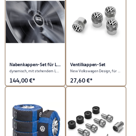
Nabenkappen-Set für LM-Felge
Ventilkappen-Set
dynamisch, mit stehendem Logo im Fahrbetrieb, R-Logo
New Volkswagen Design, für Gummi- / Messingventile
144,00
€*
27,60
€*