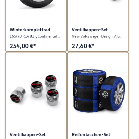
Winterkomplettrad
Ventilkappen-Set
165/70 R14 81T, Continental WinterContact TS 870, "Corvara", Brillantsilber, rechts
New Volkswagen Design, Aluminiumventile
254,00
€*
27,60
€*
Ventilkappen-Set
Reifentaschen-Set