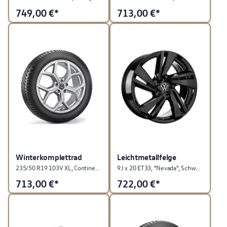
749,00
€*
713,00
€*
Winterkomplettrad
Leichtmetallfelge
235/50 R19 103V XL, Continental WinterContact TS 870 P, RDKS, Huntsville, Mattsilber, links
9J x 20 ET33, "Nevada", Schwarz
713,00
€*
722,00
€*