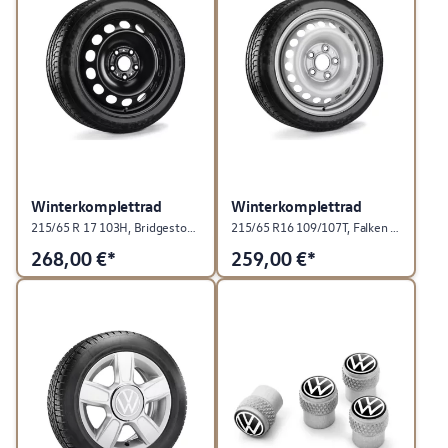
Winterkomplettrad
Winterkomplettrad
215/65 R 17 103H, Bridgestone Blizzak LM-005, Stahl, Schwarz, rechts
215/65 R16 109/107T, Falken Eurowinter VAN 01, Stahl, Chrom Gris Metallic, links
268,00
€*
259,00
€*