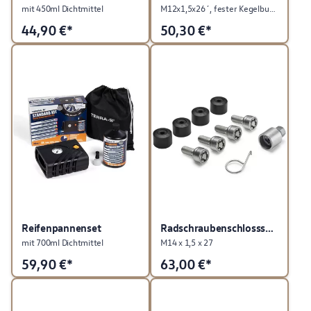
mit 450ml Dichtmittel
M12x1,5x26´, fester Kegelbund
44,90
€*
50,30
€*
Reifenpannenset
Radschraubenschlosssatz
mit 700ml Dichtmittel
M14 x 1,5 x 27
59,90
€*
63,00
€*