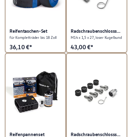
Reifentaschen-Set
Radschraubenschlosssatz
für Kompletträder bis 18 Zoll
M14 x 1,5 x 27, loser Kugelbund
36,10
€*
43,00
€*
Reifenpannenset
Radschraubenschlosssatz