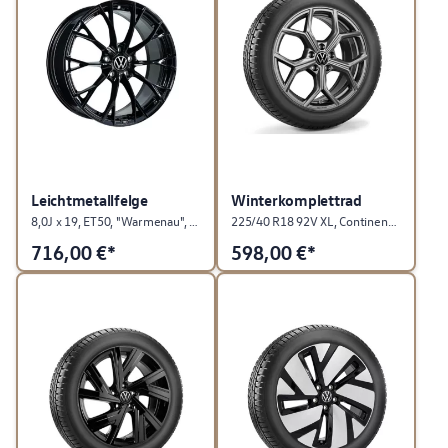
Leichtmetallfelge
Winterkomplettrad
8,0J x 19, ET50, "Warmenau", Schwarz Hochglanz
225/40 R18 92V XL, Continental WinterContact TS 870 P, Huntsville, Adamantium Dark, links
716,00
€*
598,00
€*