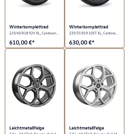
Winterkomplettrad
Winterkomplettrad
225/40 R18 92V XL, Continental WinterContact TS870P, Bergamo, Schwarz, rechts
235/55 R19 105T XL, Continental WinterContact TS 870 P ContiSeal™, "Tilburg", Schwarz glanzgedreht, Vorderachse, links
610,00
€*
630,00
€*
Leichtmetallfelge
Leichtmetallfelge
7,5J x 19 ET40, "Huntsville", Adamantium Dark
7,5J x 19 ET40, "Huntsville", Mattsilber