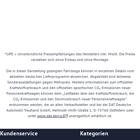
*UPE = Unverbindliche Preisempfehlungen des Herstellers inkl. MwSt. Die Preise
verstehen sich ohne Einbau und ohne Montage.
Die in dieser Darstellung gezeigten Fahrzeuge können in einzelnen Details vom
aktuellen deutschen Lieferprogramm abweichen. Abgebildet sind teilweise
Sonderausstattungen gegen Mehrpreis. Weitere Informationen zum offiziellen
Kraftstoffverbrauch und den offiziellen spezifischen CO₂-Emissionen neuer
Personenkraftwagen können dem „Leitfaden über den Kraftstoffverbrauch, die
CO₂-Emissionen und den Stromverbrauch neuer Personenkraftwagen“
entnommen werden, der an allen Verkaufsstellen und bei der DAT Deutsche
Automobil Treuhand GmbH, Hellmuth-Hirth-Straße 1, D-73760 Ostfildern oder
unter
www.dat.de/co2
unentgeltlich erhältlich ist.
Kundenservice
Kategorien
Footer Teaser