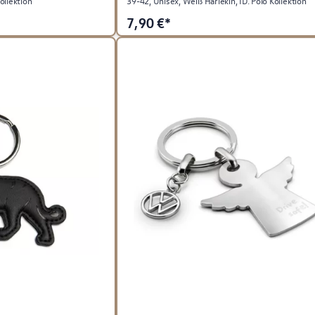
ollektion
39-42, Unisex, Weiß Harlekin, ID. Polo Kollektion
7,90
€*