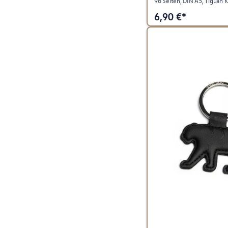
96 Seiten, DIN A5, Tiguan K
6,90
€*