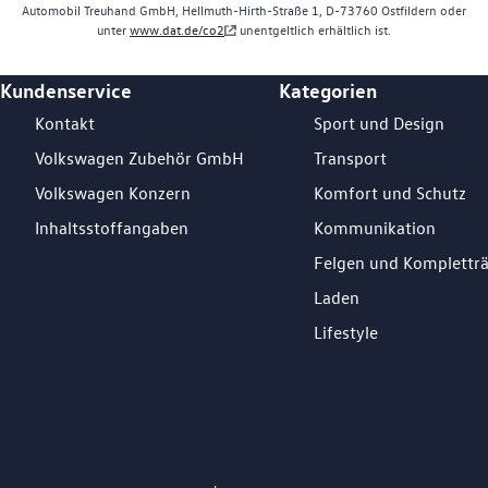
Automobil Treuhand GmbH, Hellmuth-Hirth-Straße 1, D-73760 Ostfildern oder
unter
www.dat.de/co2
unentgeltlich erhältlich ist.
Kundenservice
Kategorien
Footer Teaser
Kontakt
Sport und Design
Volkswagen Zubehör GmbH
Transport
Volkswagen Konzern
Komfort und Schutz
Inhaltsstoffangaben
Kommunikation
Felgen und Komplettr
Laden
Lifestyle