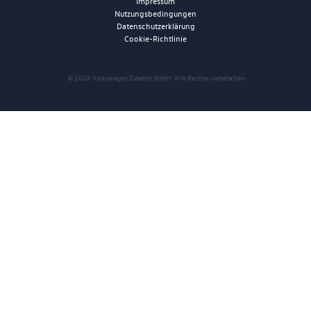
Impressum
Nutzungsbedingungen
Datenschutzerklärung
Cookie-Richtlinie
© 2026 Volkswagen Zubehör GmbH. Alle Rechte vorbehalten