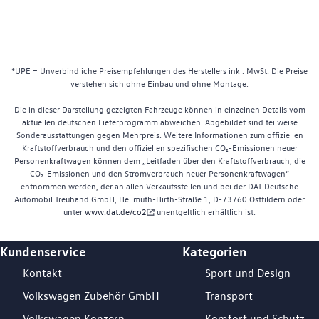
*UPE = Unverbindliche Preisempfehlungen des Herstellers inkl. MwSt. Die Preise
verstehen sich ohne Einbau und ohne Montage.
Die in dieser Darstellung gezeigten Fahrzeuge können in einzelnen Details vom
aktuellen deutschen Lieferprogramm abweichen. Abgebildet sind teilweise
Sonderausstattungen gegen Mehrpreis. Weitere Informationen zum offiziellen
Kraftstoffverbrauch und den offiziellen spezifischen CO₂-Emissionen neuer
Personenkraftwagen können dem „Leitfaden über den Kraftstoffverbrauch, die
CO₂-Emissionen und den Stromverbrauch neuer Personenkraftwagen“
entnommen werden, der an allen Verkaufsstellen und bei der DAT Deutsche
Automobil Treuhand GmbH, Hellmuth-Hirth-Straße 1, D-73760 Ostfildern oder
unter
www.dat.de/co2
unentgeltlich erhältlich ist.
Kundenservice
Kategorien
Footer Teaser
Kontakt
Sport und Design
Volkswagen Zubehör GmbH
Transport
Volkswagen Konzern
Komfort und Schutz