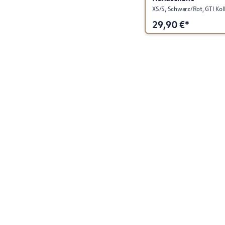
XS/S, Schwarz/Rot, GTI Kol
29,90
€*