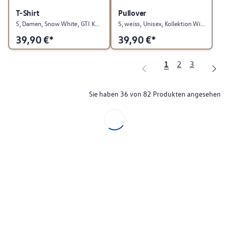
T-Shirt
Pullover
S, Damen, Snow White, GTI Kollektion
S, weiss, Unisex, Kollektion Winter/Weihnachten
39,90
€*
39,90
€*
1
2
3
Sie haben 36 von 82 Produkten angesehen