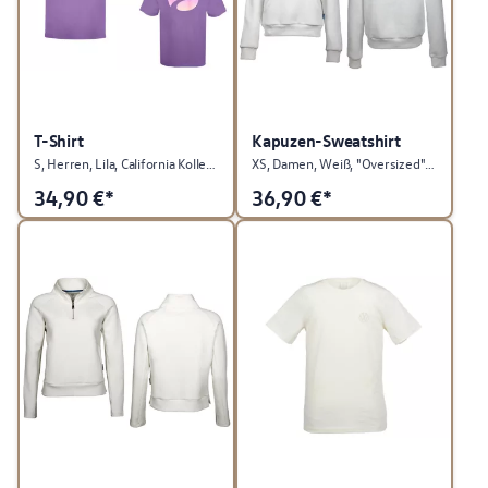
T-Shirt
Kapuzen-Sweatshirt
S, Herren, Lila, California Kollektion
XS, Damen, Weiß, "Oversized"-Schnitt, ID. Kollektion
34,90
€*
36,90
€*