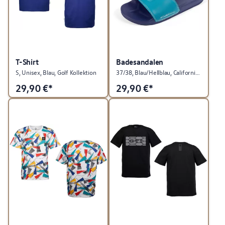
T-Shirt
Badesandalen
S, Unisex, Blau, Golf Kollektion
37/38, Blau/Hellblau, California Kollektion
29,90
€*
29,90
€*