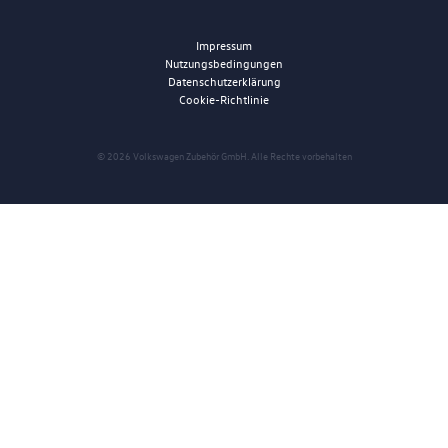
Impressum
Nutzungsbedingungen
Datenschutzerklärung
Cookie-Richtlinie
© 2026 Volkswagen Zubehör GmbH. Alle Rechte vorbehalten