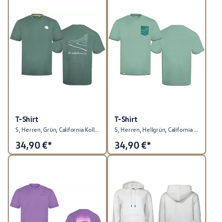
T-Shirt
T-Shirt
S, Herren, Grün, California Kollektion
S, Herren, Hellgrün, California Kollektion
34,90
€*
34,90
€*