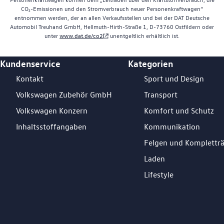
CO₂-Emissionen und den Stromverbrauch neuer Personenkraftwagen“
entnommen werden, der an allen Verkaufsstellen und bei der DAT Deutsche
Automobil Treuhand GmbH, Hellmuth-Hirth-Straße 1, D-73760 Ostfildern oder
unter
www.dat.de/co2
unentgeltlich erhältlich ist.
Kundenservice
Kategorien
Footer Teaser
Kontakt
Sport und Design
Volkswagen Zubehör GmbH
Transport
Volkswagen Konzern
Komfort und Schutz
Inhaltsstoffangaben
Kommunikation
Felgen und Komplettr
Laden
Lifestyle