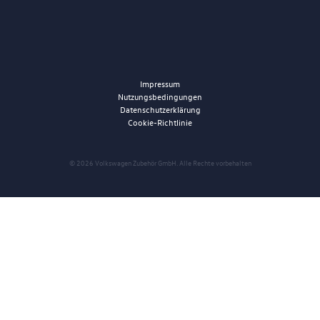
Impressum
Nutzungsbedingungen
Datenschutzerklärung
Cookie-Richtlinie
© 2026 Volkswagen Zubehör GmbH. Alle Rechte vorbehalten