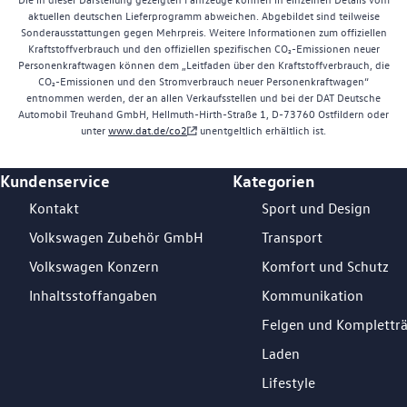
aktuellen deutschen Lieferprogramm abweichen. Abgebildet sind teilweise
Sonderausstattungen gegen Mehrpreis. Weitere Informationen zum offiziellen
Kraftstoffverbrauch und den offiziellen spezifischen CO₂-Emissionen neuer
Personenkraftwagen können dem „Leitfaden über den Kraftstoffverbrauch, die
CO₂-Emissionen und den Stromverbrauch neuer Personenkraftwagen“
entnommen werden, der an allen Verkaufsstellen und bei der DAT Deutsche
Automobil Treuhand GmbH, Hellmuth-Hirth-Straße 1, D-73760 Ostfildern oder
unter
www.dat.de/co2
unentgeltlich erhältlich ist.
Kundenservice
Kategorien
Footer Teaser
Kontakt
Sport und Design
Volkswagen Zubehör GmbH
Transport
Volkswagen Konzern
Komfort und Schutz
Inhaltsstoffangaben
Kommunikation
Felgen und Komplettr
Laden
Lifestyle