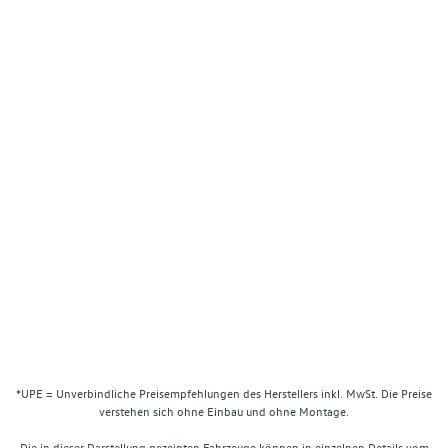
*UPE = Unverbindliche Preisempfehlungen des Herstellers inkl. MwSt. Die Preise
verstehen sich ohne Einbau und ohne Montage.
Die in dieser Darstellung gezeigten Fahrzeuge können in einzelnen Details vom