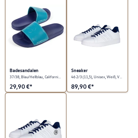
Badesandalen
Sneaker
37/38, Blau/Hellblau, California Kollektion
46 2/3 (11,5), Unisex, Weiß, Volkswagen Kollektion
29,90
€*
89,90
€*