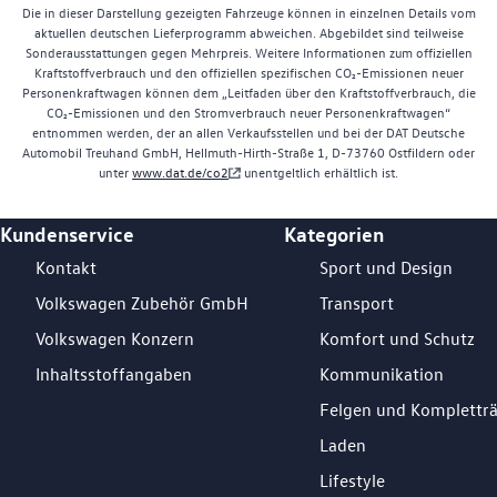
Die in dieser Darstellung gezeigten Fahrzeuge können in einzelnen Details vom
aktuellen deutschen Lieferprogramm abweichen. Abgebildet sind teilweise
Sonderausstattungen gegen Mehrpreis. Weitere Informationen zum offiziellen
Kraftstoffverbrauch und den offiziellen spezifischen CO₂-Emissionen neuer
Personenkraftwagen können dem „Leitfaden über den Kraftstoffverbrauch, die
CO₂-Emissionen und den Stromverbrauch neuer Personenkraftwagen“
entnommen werden, der an allen Verkaufsstellen und bei der DAT Deutsche
Automobil Treuhand GmbH, Hellmuth-Hirth-Straße 1, D-73760 Ostfildern oder
unter
www.dat.de/co2
unentgeltlich erhältlich ist.
Kundenservice
Kategorien
Footer Teaser
Kontakt
Sport und Design
Volkswagen Zubehör GmbH
Transport
Volkswagen Konzern
Komfort und Schutz
Inhaltsstoffangaben
Kommunikation
Felgen und Komplettr
Laden
Lifestyle