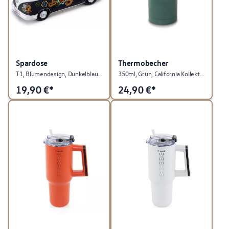
Spardose
Thermobecher
T1, Blumendesign, Dunkelblau, Heritage Kollektion
350ml, Grün, California Kollektion
19,90
€*
24,90
€*