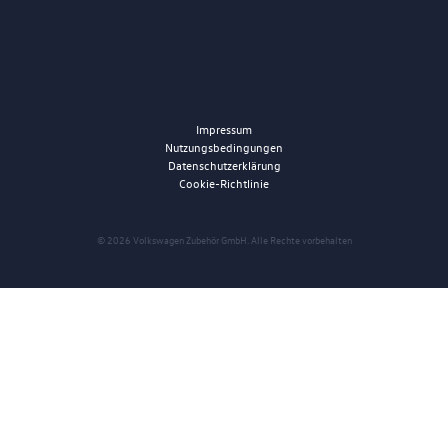
Impressum
Nutzungsbedingungen
Datenschutzerklärung
Cookie-Richtlinie
© 2026 Volkswagen Zubehör GmbH. Alle Rechte vorbehalten