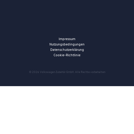
Impressum
Nutzungsbedingungen
Datenschutzerklärung
Cookie-Richtlinie
© 2026 Volkswagen Zubehör GmbH. Alle Rechte vorbehalten