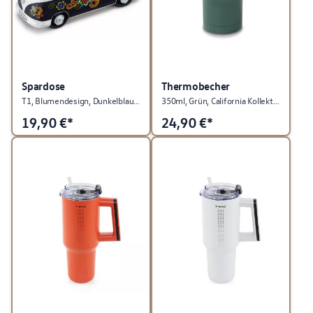
Spardose
Thermobecher
T1, Blumendesign, Dunkelblau, Heritage Kollektion
350ml, Grün, California Kollektion
19,90
€*
24,90
€*