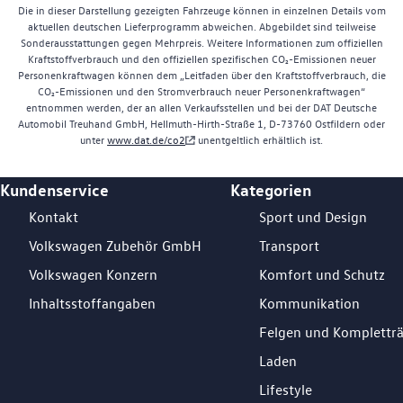
Die in dieser Darstellung gezeigten Fahrzeuge können in einzelnen Details vom
aktuellen deutschen Lieferprogramm abweichen. Abgebildet sind teilweise
Sonderausstattungen gegen Mehrpreis. Weitere Informationen zum offiziellen
Kraftstoffverbrauch und den offiziellen spezifischen CO₂-Emissionen neuer
Personenkraftwagen können dem „Leitfaden über den Kraftstoffverbrauch, die
CO₂-Emissionen und den Stromverbrauch neuer Personenkraftwagen“
entnommen werden, der an allen Verkaufsstellen und bei der DAT Deutsche
Automobil Treuhand GmbH, Hellmuth-Hirth-Straße 1, D-73760 Ostfildern oder
unter
www.dat.de/co2
unentgeltlich erhältlich ist.
Kundenservice
Kategorien
Footer Teaser
Kontakt
Sport und Design
Volkswagen Zubehör GmbH
Transport
Volkswagen Konzern
Komfort und Schutz
Inhaltsstoffangaben
Kommunikation
Felgen und Komplettr
Laden
Lifestyle