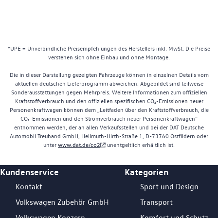
*UPE = Unverbindliche Preisempfehlungen des Herstellers inkl. MwSt. Die Preise
verstehen sich ohne Einbau und ohne Montage.
Die in dieser Darstellung gezeigten Fahrzeuge können in einzelnen Details vom
aktuellen deutschen Lieferprogramm abweichen. Abgebildet sind teilweise
Sonderausstattungen gegen Mehrpreis. Weitere Informationen zum offiziellen
Kraftstoffverbrauch und den offiziellen spezifischen CO₂-Emissionen neuer
Personenkraftwagen können dem „Leitfaden über den Kraftstoffverbrauch, die
CO₂-Emissionen und den Stromverbrauch neuer Personenkraftwagen“
entnommen werden, der an allen Verkaufsstellen und bei der DAT Deutsche
Automobil Treuhand GmbH, Hellmuth-Hirth-Straße 1, D-73760 Ostfildern oder
unter
www.dat.de/co2
unentgeltlich erhältlich ist.
Kundenservice
Kategorien
Footer Teaser
Kontakt
Sport und Design
Volkswagen Zubehör GmbH
Transport
Volkswagen Konzern
Komfort und Schutz