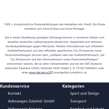
*UPE = Unverbindliche Preisempfehlungen des Herstellers inkl. MwSt. Die Preise
verstehen sich ohne Einbau und ohne Montage.
Die in dieser Darstellung gezeigten Fahrzeuge können in einzelnen Details vom
aktuellen deutschen Lieferprogramm abweichen. Abgebildet sind teilweise
Sonderausstattungen gegen Mehrpreis. Weitere Informationen zum offiziellen
Kraftstoffverbrauch und den offiziellen spezifischen CO₂-Emissionen neuer
Personenkraftwagen können dem „Leitfaden über den Kraftstoffverbrauch, die
CO₂-Emissionen und den Stromverbrauch neuer Personenkraftwagen“
entnommen werden, der an allen Verkaufsstellen und bei der DAT Deutsche
Automobil Treuhand GmbH, Hellmuth-Hirth-Straße 1, D-73760 Ostfildern oder
unter
www.dat.de/co2
unentgeltlich erhältlich ist.
Kundenservice
Kategorien
Footer Teaser
Kontakt
Sport und Design
Volkswagen Zubehör GmbH
Transport
Volkswagen Konzern
Komfort und Schutz