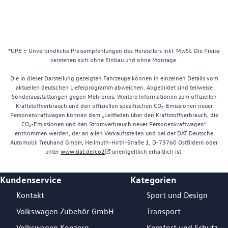
*UPE = Unverbindliche Preisempfehlungen des Herstellers inkl. MwSt. Die Preise
verstehen sich ohne Einbau und ohne Montage.
Die in dieser Darstellung gezeigten Fahrzeuge können in einzelnen Details vom
aktuellen deutschen Lieferprogramm abweichen. Abgebildet sind teilweise
Sonderausstattungen gegen Mehrpreis. Weitere Informationen zum offiziellen
Kraftstoffverbrauch und den offiziellen spezifischen CO₂-Emissionen neuer
Personenkraftwagen können dem „Leitfaden über den Kraftstoffverbrauch, die
CO₂-Emissionen und den Stromverbrauch neuer Personenkraftwagen“
entnommen werden, der an allen Verkaufsstellen und bei der DAT Deutsche
Automobil Treuhand GmbH, Hellmuth-Hirth-Straße 1, D-73760 Ostfildern oder
unter
www.dat.de/co2
unentgeltlich erhältlich ist.
Kundenservice
Kategorien
Footer Teaser
Kontakt
Sport und Design
Volkswagen Zubehör GmbH
Transport
Volkswagen Konzern
Komfort und Schutz