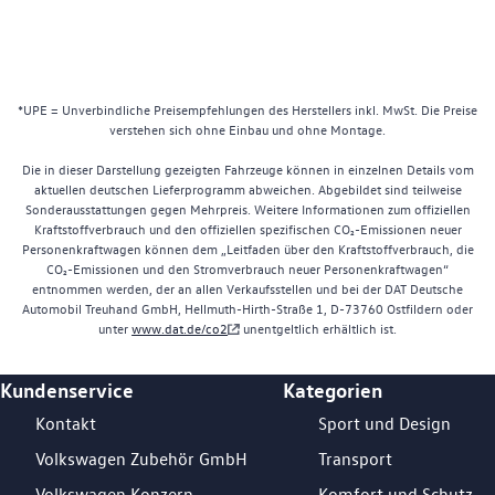
*UPE = Unverbindliche Preisempfehlungen des Herstellers inkl. MwSt. Die Preise
verstehen sich ohne Einbau und ohne Montage.
Die in dieser Darstellung gezeigten Fahrzeuge können in einzelnen Details vom
aktuellen deutschen Lieferprogramm abweichen. Abgebildet sind teilweise
Sonderausstattungen gegen Mehrpreis. Weitere Informationen zum offiziellen
Kraftstoffverbrauch und den offiziellen spezifischen CO₂-Emissionen neuer
Personenkraftwagen können dem „Leitfaden über den Kraftstoffverbrauch, die
CO₂-Emissionen und den Stromverbrauch neuer Personenkraftwagen“
entnommen werden, der an allen Verkaufsstellen und bei der DAT Deutsche
Automobil Treuhand GmbH, Hellmuth-Hirth-Straße 1, D-73760 Ostfildern oder
unter
www.dat.de/co2
unentgeltlich erhältlich ist.
Kundenservice
Kategorien
Footer Teaser
Kontakt
Sport und Design
Volkswagen Zubehör GmbH
Transport
Volkswagen Konzern
Komfort und Schutz