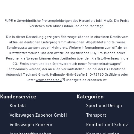
*UPE = Unverbindliche Preisempfehlungen des Herstellers inkl. MwSt. Die Preise
verstehen sich ohne Einbau und ohne Montage.
Die in dieser Darstellung gezeigten Fahrzeuge können in einzelnen Details vom
aktuellen deutschen Lieferprogramm abweichen. Abgebildet sind teilweise
Sonderausstattungen gegen Mehrpreis. Weitere Informationen zum offiziellen
Kraftstoffverbrauch und den offiziellen spezifischen CO₂-Emissionen neuer
Personenkraftwagen können dem „Leitfaden über den Kraftstoffverbrauch, die
CO₂-Emissionen und den Stromverbrauch neuer Personenkraftwagen“
entnommen werden, der an allen Verkaufsstellen und bei der DAT Deutsche
Automobil Treuhand GmbH, Hellmuth-Hirth-Straße 1, D-73760 Ostfildern oder
unter
www.dat.de/co2
unentgeltlich erhältlich ist.
Kundenservice
Kategorien
Footer Teaser
Kontakt
Sport und Design
Volkswagen Zubehör GmbH
Transport
Volkswagen Konzern
Komfort und Schutz