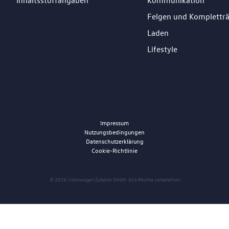
Inhaltsstoffangaben
Kommunikation
Felgen und Komplettr
Laden
Lifestyle
Impressum
Nutzungsbedingungen
Datenschutzerklärung
Cookie-Richtlinie
© 2026 Volkswagen Zubehör GmbH. Alle Rechte vorbehalten