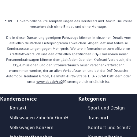
*UPE = Unverbindliche Preisempfehlungen des Herstellers inkl. MwSt. Die Preise
verstehen sich ohne Einbau und ohne Montage.
Die in dieser Darstellung gezeigten Fahrzeuge können in einzelnen Details vom
aktuellen deutschen Lieferprogramm abweichen. Abgebildet sind teilweise
Sonderausstattungen gegen Mehrpreis. Weitere Informationen zum offiziellen
Kraftstoffverbrauch und den offiziellen spezifischen CO₂-Emissionen neuer
Personenkraftwagen können dem „Leitfaden über den Kraftstoffverbrauch, die
CO₂-Emissionen und den Stromverbrauch neuer Personenkraftwagen“
entnommen werden, der an allen Verkaufsstellen und bei der DAT Deutsche
Automobil Treuhand GmbH, Hellmuth-Hirth-Straße 1, D-73760 Ostfildern oder
unter
www.dat.de/co2
unentgeltlich erhältlich ist.
Kundenservice
Kategorien
Footer Teaser
Kontakt
Sport und Design
Volkswagen Zubehör GmbH
Transport
Volkswagen Konzern
Komfort und Schutz