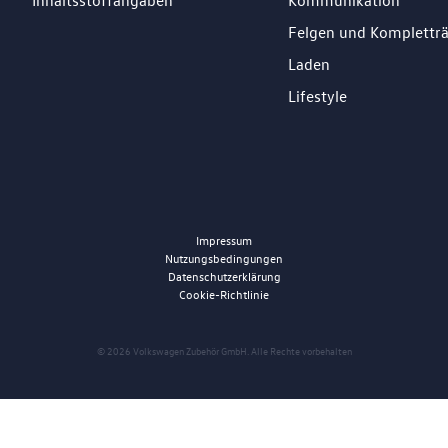
Inhaltsstoffangaben
Kommunikation
Felgen und Komplettr
Laden
Lifestyle
Impressum
Nutzungsbedingungen
Datenschutzerklärung
Cookie-Richtlinie
© 2026 Volkswagen Zubehör GmbH. Alle Rechte vorbehalten