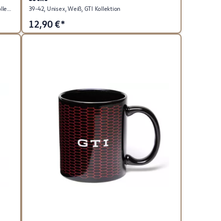
0,3l, Schwarz, GTI Design, 4 Stück, GTI Highlight Kollektion
39-42, Unisex, Weiß, GTI Kollektion
12,90
€*