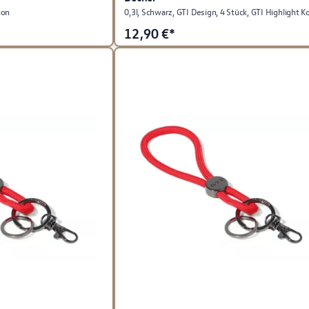
ion
12,90
€*