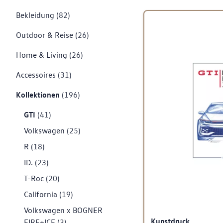
Bekleidung
(82)
Outdoor & Reise
(26)
Home & Living
(26)
Accessoires
(31)
Kollektionen
(196)
GTI
(41)
Volkswagen
(25)
R
(18)
ID.
(23)
T-Roc
(20)
California
(19)
Volkswagen x BOGNER
Kunstdruck
FIRE+ICE
(3)