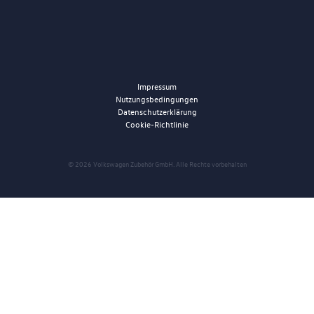
Impressum
Nutzungsbedingungen
Datenschutzerklärung
Cookie-Richtlinie
© 2026 Volkswagen Zubehör GmbH. Alle Rechte vorbehalten