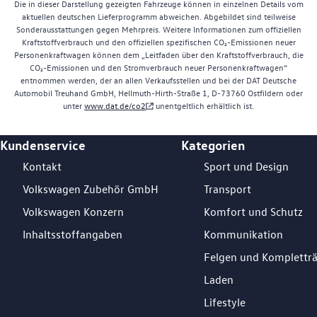
Die in dieser Darstellung gezeigten Fahrzeuge können in einzelnen Details vom
aktuellen deutschen Lieferprogramm abweichen. Abgebildet sind teilweise
Sonderausstattungen gegen Mehrpreis. Weitere Informationen zum offiziellen
Kraftstoffverbrauch und den offiziellen spezifischen CO₂-Emissionen neuer
Personenkraftwagen können dem „Leitfaden über den Kraftstoffverbrauch, die
CO₂-Emissionen und den Stromverbrauch neuer Personenkraftwagen“
entnommen werden, der an allen Verkaufsstellen und bei der DAT Deutsche
Automobil Treuhand GmbH, Hellmuth-Hirth-Straße 1, D-73760 Ostfildern oder
unter
www.dat.de/co2
unentgeltlich erhältlich ist.
Kundenservice
Kategorien
Footer Teaser
Kontakt
Sport und Design
Volkswagen Zubehör GmbH
Transport
Volkswagen Konzern
Komfort und Schutz
Inhaltsstoffangaben
Kommunikation
Felgen und Komplettr
Laden
Lifestyle