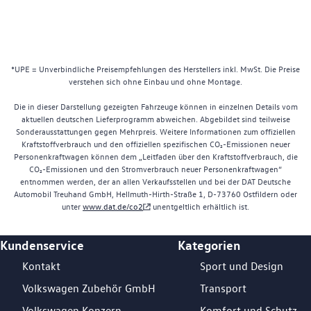
*UPE = Unverbindliche Preisempfehlungen des Herstellers inkl. MwSt. Die Preise
verstehen sich ohne Einbau und ohne Montage.
Die in dieser Darstellung gezeigten Fahrzeuge können in einzelnen Details vom
aktuellen deutschen Lieferprogramm abweichen. Abgebildet sind teilweise
Sonderausstattungen gegen Mehrpreis. Weitere Informationen zum offiziellen
Kraftstoffverbrauch und den offiziellen spezifischen CO₂-Emissionen neuer
Personenkraftwagen können dem „Leitfaden über den Kraftstoffverbrauch, die
CO₂-Emissionen und den Stromverbrauch neuer Personenkraftwagen“
entnommen werden, der an allen Verkaufsstellen und bei der DAT Deutsche
Automobil Treuhand GmbH, Hellmuth-Hirth-Straße 1, D-73760 Ostfildern oder
unter
www.dat.de/co2
unentgeltlich erhältlich ist.
Kundenservice
Kategorien
Footer Teaser
Kontakt
Sport und Design
Volkswagen Zubehör GmbH
Transport
Volkswagen Konzern
Komfort und Schutz