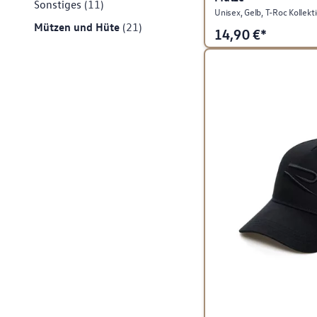
Sonstiges
(11)
Unisex, Gelb, T-Roc Kollekt
Mützen und Hüte
(21)
14,90
€*