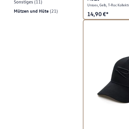
Sonstiges
(11)
Unisex, Gelb, T-Roc Kollekt
Mützen und Hüte
(21)
14,90
€*