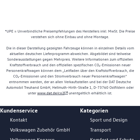
*UPE = Unverbindliche Preisempfehlungen des Herstellers inkl. MwSt. Die Preise
verstehen sich ohne Einbau und ohne Montage.
Die in dieser Darstellung gezeigten Fahrzeuge können in einzelnen Details vom
aktuellen deutschen Lieferprogramm abweichen. Abgebildet sind teilweise
Sonderausstattungen gegen Mehrpreis. Weitere Informationen zum offiziellen
Kraftstoffverbrauch und den offiziellen spezifischen CO₂-Emissionen neuer
Personenkraftwagen können dem „Leitfaden über den Kraftstoffverbrauch, die
CO₂-Emissionen und den Stromverbrauch neuer Personenkraftwagen“
entnommen werden, der an allen Verkaufsstellen und bei der DAT Deutsche
Automobil Treuhand GmbH, Hellmuth-Hirth-Straße 1, D-73760 Ostfildern oder
unter
www.dat.de/co2
unentgeltlich erhältlich ist.
Kundenservice
Kategorien
Footer Teaser
Kontakt
Sport und Design
Volkswagen Zubehör GmbH
Transport
Volkswagen Konzern
Komfort und Schutz