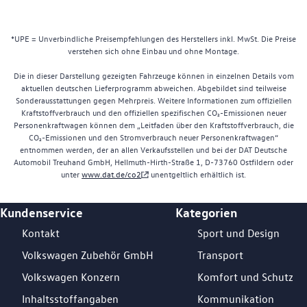
*UPE = Unverbindliche Preisempfehlungen des Herstellers inkl. MwSt. Die Preise
verstehen sich ohne Einbau und ohne Montage.
Die in dieser Darstellung gezeigten Fahrzeuge können in einzelnen Details vom
aktuellen deutschen Lieferprogramm abweichen. Abgebildet sind teilweise
Sonderausstattungen gegen Mehrpreis. Weitere Informationen zum offiziellen
Kraftstoffverbrauch und den offiziellen spezifischen CO₂-Emissionen neuer
Personenkraftwagen können dem „Leitfaden über den Kraftstoffverbrauch, die
CO₂-Emissionen und den Stromverbrauch neuer Personenkraftwagen“
entnommen werden, der an allen Verkaufsstellen und bei der DAT Deutsche
Automobil Treuhand GmbH, Hellmuth-Hirth-Straße 1, D-73760 Ostfildern oder
unter
www.dat.de/co2
unentgeltlich erhältlich ist.
Kundenservice
Kategorien
Footer Teaser
Kontakt
Sport und Design
Volkswagen Zubehör GmbH
Transport
Volkswagen Konzern
Komfort und Schutz
Inhaltsstoffangaben
Kommunikation