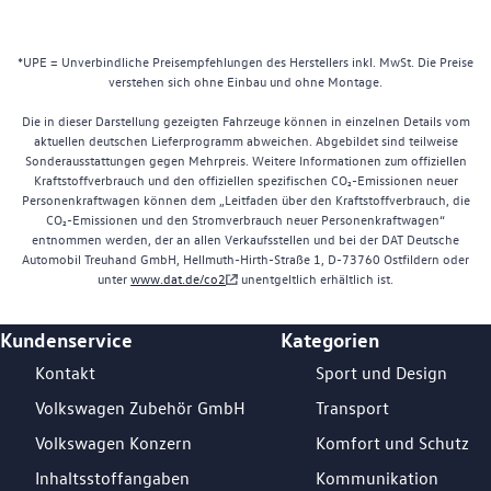
*UPE = Unverbindliche Preisempfehlungen des Herstellers inkl. MwSt. Die Preise
verstehen sich ohne Einbau und ohne Montage.
Die in dieser Darstellung gezeigten Fahrzeuge können in einzelnen Details vom
aktuellen deutschen Lieferprogramm abweichen. Abgebildet sind teilweise
Sonderausstattungen gegen Mehrpreis. Weitere Informationen zum offiziellen
Kraftstoffverbrauch und den offiziellen spezifischen CO₂-Emissionen neuer
Personenkraftwagen können dem „Leitfaden über den Kraftstoffverbrauch, die
CO₂-Emissionen und den Stromverbrauch neuer Personenkraftwagen“
entnommen werden, der an allen Verkaufsstellen und bei der DAT Deutsche
Automobil Treuhand GmbH, Hellmuth-Hirth-Straße 1, D-73760 Ostfildern oder
unter
www.dat.de/co2
unentgeltlich erhältlich ist.
Kundenservice
Kategorien
Footer Teaser
Kontakt
Sport und Design
Volkswagen Zubehör GmbH
Transport
Volkswagen Konzern
Komfort und Schutz
Inhaltsstoffangaben
Kommunikation