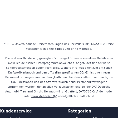
*UPE = Unverbindliche Preisempfehlungen des Herstellers inkl. MwSt. Die Preise
verstehen sich ohne Einbau und ohne Montage.
Die in dieser Darstellung gezeigten Fahrzeuge können in einzelnen Details vom
aktuellen deutschen Lieferprogramm abweichen. Abgebildet sind teilweise
Sonderausstattungen gegen Mehrpreis. Weitere Informationen zum offiziellen
Kraftstoffverbrauch und den offiziellen spezifischen CO₂-Emissionen neuer
Personenkraftwagen können dem „Leitfaden über den Kraftstoffverbrauch, die
CO₂-Emissionen und den Stromverbrauch neuer Personenkraftwagen“
entnommen werden, der an allen Verkaufsstellen und bei der DAT Deutsche
Automobil Treuhand GmbH, Hellmuth-Hirth-Straße 1, D-73760 Ostfildern oder
unter
www.dat.de/co2
unentgeltlich erhältlich ist.
Kundenservice
Kategorien
Footer Teaser