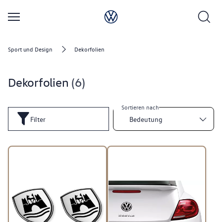
Sport und Design
Dekorfolien
Dekorfolien
6
Sortieren nach
Filter
Bedeutung