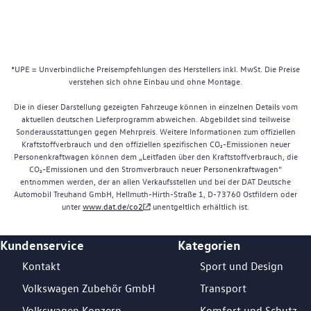
*UPE = Unverbindliche Preisempfehlungen des Herstellers inkl. MwSt. Die Preise
verstehen sich ohne Einbau und ohne Montage.
Die in dieser Darstellung gezeigten Fahrzeuge können in einzelnen Details vom
aktuellen deutschen Lieferprogramm abweichen. Abgebildet sind teilweise
Sonderausstattungen gegen Mehrpreis. Weitere Informationen zum offiziellen
Kraftstoffverbrauch und den offiziellen spezifischen CO₂-Emissionen neuer
Personenkraftwagen können dem „Leitfaden über den Kraftstoffverbrauch, die
CO₂-Emissionen und den Stromverbrauch neuer Personenkraftwagen“
entnommen werden, der an allen Verkaufsstellen und bei der DAT Deutsche
Automobil Treuhand GmbH, Hellmuth-Hirth-Straße 1, D-73760 Ostfildern oder
unter
www.dat.de/co2
unentgeltlich erhältlich ist.
Kundenservice
Kategorien
Footer Teaser
Kontakt
Sport und Design
Volkswagen Zubehör GmbH
Transport
Volkswagen Konzern
Komfort und Schutz