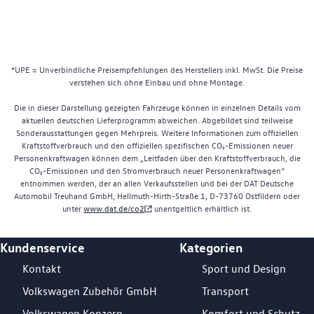
*UPE = Unverbindliche Preisempfehlungen des Herstellers inkl. MwSt. Die Preise
verstehen sich ohne Einbau und ohne Montage.
Die in dieser Darstellung gezeigten Fahrzeuge können in einzelnen Details vom
aktuellen deutschen Lieferprogramm abweichen. Abgebildet sind teilweise
Sonderausstattungen gegen Mehrpreis. Weitere Informationen zum offiziellen
Kraftstoffverbrauch und den offiziellen spezifischen CO₂-Emissionen neuer
Personenkraftwagen können dem „Leitfaden über den Kraftstoffverbrauch, die
CO₂-Emissionen und den Stromverbrauch neuer Personenkraftwagen“
entnommen werden, der an allen Verkaufsstellen und bei der DAT Deutsche
Automobil Treuhand GmbH, Hellmuth-Hirth-Straße 1, D-73760 Ostfildern oder
unter
www.dat.de/co2
unentgeltlich erhältlich ist.
Kundenservice
Kategorien
Footer Teaser
Kontakt
Sport und Design
Volkswagen Zubehör GmbH
Transport
Volkswagen Konzern
Komfort und Schutz