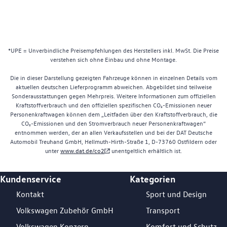
*UPE = Unverbindliche Preisempfehlungen des Herstellers inkl. MwSt. Die Preise
verstehen sich ohne Einbau und ohne Montage.
Die in dieser Darstellung gezeigten Fahrzeuge können in einzelnen Details vom
aktuellen deutschen Lieferprogramm abweichen. Abgebildet sind teilweise
Sonderausstattungen gegen Mehrpreis. Weitere Informationen zum offiziellen
Kraftstoffverbrauch und den offiziellen spezifischen CO₂-Emissionen neuer
Personenkraftwagen können dem „Leitfaden über den Kraftstoffverbrauch, die
CO₂-Emissionen und den Stromverbrauch neuer Personenkraftwagen“
entnommen werden, der an allen Verkaufsstellen und bei der DAT Deutsche
Automobil Treuhand GmbH, Hellmuth-Hirth-Straße 1, D-73760 Ostfildern oder
unter
www.dat.de/co2
unentgeltlich erhältlich ist.
Kundenservice
Kategorien
Footer Teaser
Kontakt
Sport und Design
Volkswagen Zubehör GmbH
Transport
Volkswagen Konzern
Komfort und Schutz