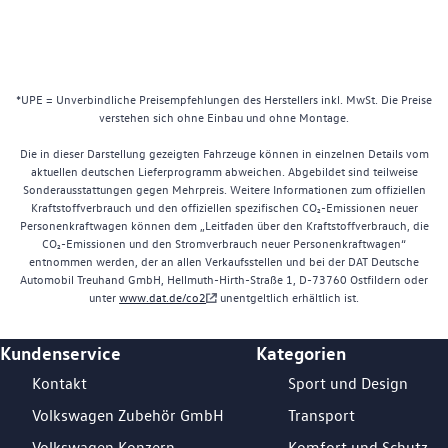
*UPE = Unverbindliche Preisempfehlungen des Herstellers inkl. MwSt. Die Preise
verstehen sich ohne Einbau und ohne Montage.
Die in dieser Darstellung gezeigten Fahrzeuge können in einzelnen Details vom
aktuellen deutschen Lieferprogramm abweichen. Abgebildet sind teilweise
Sonderausstattungen gegen Mehrpreis. Weitere Informationen zum offiziellen
Kraftstoffverbrauch und den offiziellen spezifischen CO₂-Emissionen neuer
Personenkraftwagen können dem „Leitfaden über den Kraftstoffverbrauch, die
CO₂-Emissionen und den Stromverbrauch neuer Personenkraftwagen“
entnommen werden, der an allen Verkaufsstellen und bei der DAT Deutsche
Automobil Treuhand GmbH, Hellmuth-Hirth-Straße 1, D-73760 Ostfildern oder
unter
www.dat.de/co2
unentgeltlich erhältlich ist.
Kundenservice
Kategorien
Footer Teaser
Kontakt
Sport und Design
Volkswagen Zubehör GmbH
Transport
Volkswagen Konzern
Komfort und Schutz