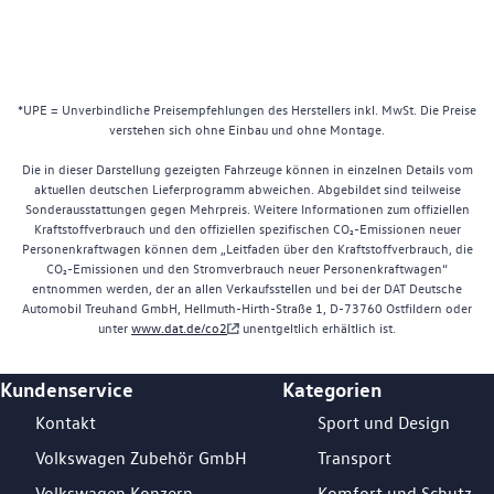
*UPE = Unverbindliche Preisempfehlungen des Herstellers inkl. MwSt. Die Preise
verstehen sich ohne Einbau und ohne Montage.
Die in dieser Darstellung gezeigten Fahrzeuge können in einzelnen Details vom
aktuellen deutschen Lieferprogramm abweichen. Abgebildet sind teilweise
Sonderausstattungen gegen Mehrpreis. Weitere Informationen zum offiziellen
Kraftstoffverbrauch und den offiziellen spezifischen CO₂-Emissionen neuer
Personenkraftwagen können dem „Leitfaden über den Kraftstoffverbrauch, die
CO₂-Emissionen und den Stromverbrauch neuer Personenkraftwagen“
entnommen werden, der an allen Verkaufsstellen und bei der DAT Deutsche
Automobil Treuhand GmbH, Hellmuth-Hirth-Straße 1, D-73760 Ostfildern oder
unter
www.dat.de/co2
unentgeltlich erhältlich ist.
Kundenservice
Kategorien
Footer Teaser
Kontakt
Sport und Design
Volkswagen Zubehör GmbH
Transport
Volkswagen Konzern
Komfort und Schutz