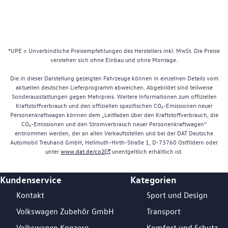
*UPE = Unverbindliche Preisempfehlungen des Herstellers inkl. MwSt. Die Preise
verstehen sich ohne Einbau und ohne Montage.
Die in dieser Darstellung gezeigten Fahrzeuge können in einzelnen Details vom
aktuellen deutschen Lieferprogramm abweichen. Abgebildet sind teilweise
Sonderausstattungen gegen Mehrpreis. Weitere Informationen zum offiziellen
Kraftstoffverbrauch und den offiziellen spezifischen CO₂-Emissionen neuer
Personenkraftwagen können dem „Leitfaden über den Kraftstoffverbrauch, die
CO₂-Emissionen und den Stromverbrauch neuer Personenkraftwagen“
entnommen werden, der an allen Verkaufsstellen und bei der DAT Deutsche
Automobil Treuhand GmbH, Hellmuth-Hirth-Straße 1, D-73760 Ostfildern oder
unter
www.dat.de/co2
unentgeltlich erhältlich ist.
Kundenservice
Kategorien
Footer Teaser
Kontakt
Sport und Design
Volkswagen Zubehör GmbH
Transport
Volkswagen Konzern
Komfort und Schutz