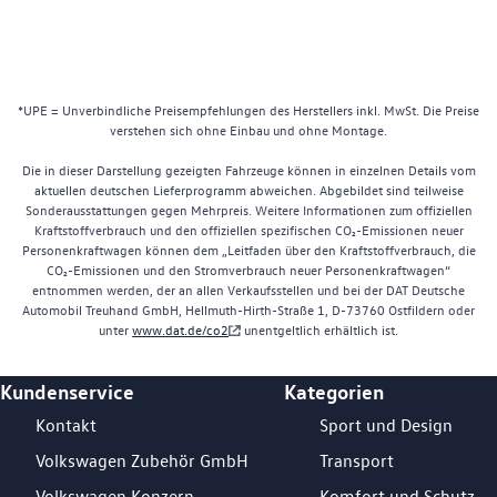
*UPE = Unverbindliche Preisempfehlungen des Herstellers inkl. MwSt. Die Preise
verstehen sich ohne Einbau und ohne Montage.
Die in dieser Darstellung gezeigten Fahrzeuge können in einzelnen Details vom
aktuellen deutschen Lieferprogramm abweichen. Abgebildet sind teilweise
Sonderausstattungen gegen Mehrpreis. Weitere Informationen zum offiziellen
Kraftstoffverbrauch und den offiziellen spezifischen CO₂-Emissionen neuer
Personenkraftwagen können dem „Leitfaden über den Kraftstoffverbrauch, die
CO₂-Emissionen und den Stromverbrauch neuer Personenkraftwagen“
entnommen werden, der an allen Verkaufsstellen und bei der DAT Deutsche
Automobil Treuhand GmbH, Hellmuth-Hirth-Straße 1, D-73760 Ostfildern oder
unter
www.dat.de/co2
unentgeltlich erhältlich ist.
Kundenservice
Kategorien
Footer Teaser
Kontakt
Sport und Design
Volkswagen Zubehör GmbH
Transport
Volkswagen Konzern
Komfort und Schutz