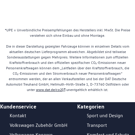
*UPE = Unverbindliche Preisempfehlungen des Herstellers inkl. MwSt. Die Preise
verstehen sich ohne Einbau und ohne Montage.
Die in dieser Darstellung gezeigten Fahrzeuge können in einzelnen Details vom
aktuellen deutschen Lieferprogramm abweichen. Abgebildet sind teilweise
Sonderausstattungen gegen Mehrpreis. Weitere Informationen zum offiziellen
Kraftstoffverbrauch und den offiziellen spezifischen CO₂-Emissionen neuer
Personenkraftwagen können dem „Leitfaden über den Kraftstoffverbrauch, die
CO₂-Emissionen und den Stromverbrauch neuer Personenkraftwagen“
entnommen werden, der an allen Verkaufsstellen und bei der DAT Deutsche
Automobil Treuhand GmbH, Hellmuth-Hirth-Straße 1, D-73760 Ostfildern oder
unter
www.dat.de/co2
unentgeltlich erhältlich ist.
Kundenservice
Kategorien
Footer Teaser
Kontakt
Sport und Design
Volkswagen Zubehör GmbH
Transport
Volkswagen Konzern
Komfort und Schutz