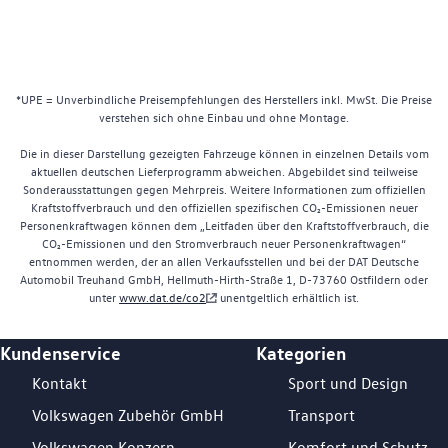
*UPE = Unverbindliche Preisempfehlungen des Herstellers inkl. MwSt. Die Preise
verstehen sich ohne Einbau und ohne Montage.
Die in dieser Darstellung gezeigten Fahrzeuge können in einzelnen Details vom
aktuellen deutschen Lieferprogramm abweichen. Abgebildet sind teilweise
Sonderausstattungen gegen Mehrpreis. Weitere Informationen zum offiziellen
Kraftstoffverbrauch und den offiziellen spezifischen CO₂-Emissionen neuer
Personenkraftwagen können dem „Leitfaden über den Kraftstoffverbrauch, die
CO₂-Emissionen und den Stromverbrauch neuer Personenkraftwagen“
entnommen werden, der an allen Verkaufsstellen und bei der DAT Deutsche
Automobil Treuhand GmbH, Hellmuth-Hirth-Straße 1, D-73760 Ostfildern oder
unter
www.dat.de/co2
unentgeltlich erhältlich ist.
Kundenservice
Kategorien
Footer Teaser
Kontakt
Sport und Design
Volkswagen Zubehör GmbH
Transport
Volkswagen Konzern
Komfort und Schutz