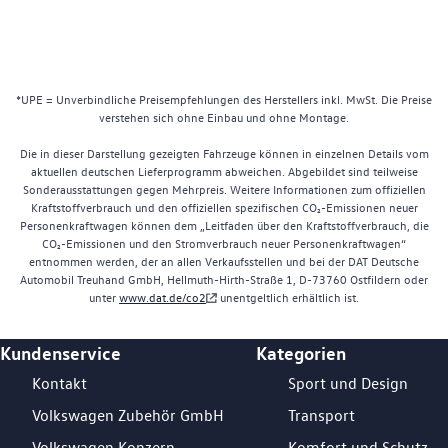
*UPE = Unverbindliche Preisempfehlungen des Herstellers inkl. MwSt. Die Preise
verstehen sich ohne Einbau und ohne Montage.
Die in dieser Darstellung gezeigten Fahrzeuge können in einzelnen Details vom
aktuellen deutschen Lieferprogramm abweichen. Abgebildet sind teilweise
Sonderausstattungen gegen Mehrpreis. Weitere Informationen zum offiziellen
Kraftstoffverbrauch und den offiziellen spezifischen CO₂-Emissionen neuer
Personenkraftwagen können dem „Leitfaden über den Kraftstoffverbrauch, die
CO₂-Emissionen und den Stromverbrauch neuer Personenkraftwagen“
entnommen werden, der an allen Verkaufsstellen und bei der DAT Deutsche
Automobil Treuhand GmbH, Hellmuth-Hirth-Straße 1, D-73760 Ostfildern oder
unter
www.dat.de/co2
unentgeltlich erhältlich ist.
Kundenservice
Kategorien
Footer Teaser
Kontakt
Sport und Design
Volkswagen Zubehör GmbH
Transport
Volkswagen Konzern
Komfort und Schutz