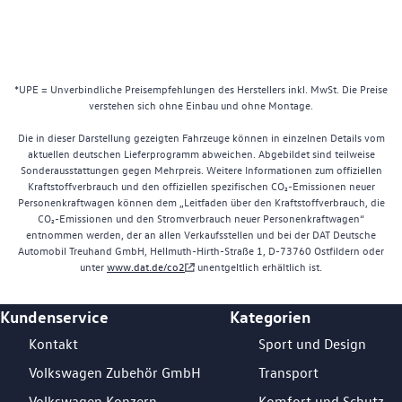
*UPE = Unverbindliche Preisempfehlungen des Herstellers inkl. MwSt. Die Preise
verstehen sich ohne Einbau und ohne Montage.
Die in dieser Darstellung gezeigten Fahrzeuge können in einzelnen Details vom
aktuellen deutschen Lieferprogramm abweichen. Abgebildet sind teilweise
Sonderausstattungen gegen Mehrpreis. Weitere Informationen zum offiziellen
Kraftstoffverbrauch und den offiziellen spezifischen CO₂-Emissionen neuer
Personenkraftwagen können dem „Leitfaden über den Kraftstoffverbrauch, die
CO₂-Emissionen und den Stromverbrauch neuer Personenkraftwagen“
entnommen werden, der an allen Verkaufsstellen und bei der DAT Deutsche
Automobil Treuhand GmbH, Hellmuth-Hirth-Straße 1, D-73760 Ostfildern oder
unter
www.dat.de/co2
unentgeltlich erhältlich ist.
Kundenservice
Kategorien
Footer Teaser
Kontakt
Sport und Design
Volkswagen Zubehör GmbH
Transport
Volkswagen Konzern
Komfort und Schutz