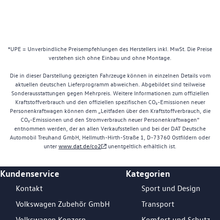
*UPE = Unverbindliche Preisempfehlungen des Herstellers inkl. MwSt. Die Preise
verstehen sich ohne Einbau und ohne Montage.
Die in dieser Darstellung gezeigten Fahrzeuge können in einzelnen Details vom
aktuellen deutschen Lieferprogramm abweichen. Abgebildet sind teilweise
Sonderausstattungen gegen Mehrpreis. Weitere Informationen zum offiziellen
Kraftstoffverbrauch und den offiziellen spezifischen CO₂-Emissionen neuer
Personenkraftwagen können dem „Leitfaden über den Kraftstoffverbrauch, die
CO₂-Emissionen und den Stromverbrauch neuer Personenkraftwagen“
entnommen werden, der an allen Verkaufsstellen und bei der DAT Deutsche
Automobil Treuhand GmbH, Hellmuth-Hirth-Straße 1, D-73760 Ostfildern oder
unter
www.dat.de/co2
unentgeltlich erhältlich ist.
Kundenservice
Kategorien
Footer Teaser
Kontakt
Sport und Design
Volkswagen Zubehör GmbH
Transport
Volkswagen Konzern
Komfort und Schutz