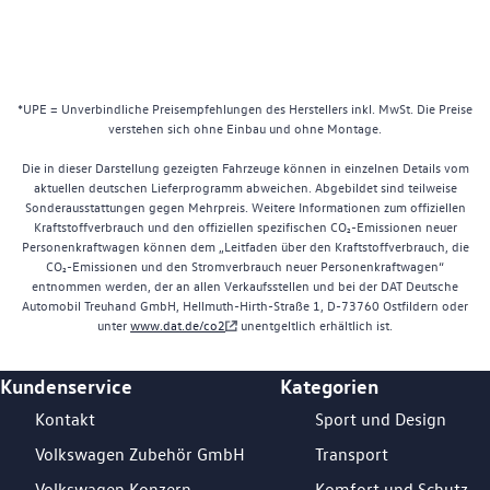
*UPE = Unverbindliche Preisempfehlungen des Herstellers inkl. MwSt. Die Preise
verstehen sich ohne Einbau und ohne Montage.
Die in dieser Darstellung gezeigten Fahrzeuge können in einzelnen Details vom
aktuellen deutschen Lieferprogramm abweichen. Abgebildet sind teilweise
Sonderausstattungen gegen Mehrpreis. Weitere Informationen zum offiziellen
Kraftstoffverbrauch und den offiziellen spezifischen CO₂-Emissionen neuer
Personenkraftwagen können dem „Leitfaden über den Kraftstoffverbrauch, die
CO₂-Emissionen und den Stromverbrauch neuer Personenkraftwagen“
entnommen werden, der an allen Verkaufsstellen und bei der DAT Deutsche
Automobil Treuhand GmbH, Hellmuth-Hirth-Straße 1, D-73760 Ostfildern oder
unter
www.dat.de/co2
unentgeltlich erhältlich ist.
Kundenservice
Kategorien
Footer Teaser
Kontakt
Sport und Design
Volkswagen Zubehör GmbH
Transport
Volkswagen Konzern
Komfort und Schutz