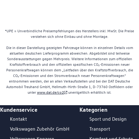
*UPE = Unverbindliche Preisempfehlungen des Herstellers inkl. MwSt. Die Preise
verstehen sich ohne Einbau und ohne Montage.
Die in dieser Darstellung gezeigten Fahrzeuge können in einzelnen Details vom
aktuellen deutschen Lieferprogramm abweichen. Abgebildet sind teilweise
Sonderausstattungen gegen Mehrpreis. Weitere Informationen zum offiziellen
Kraftstoffverbrauch und den offiziellen spezifischen CO₂-Emissionen neuer
Personenkraftwagen können dem „Leitfaden über den Kraftstoffverbrauch, die
CO₂-Emissionen und den Stromverbrauch neuer Personenkraftwagen“
entnommen werden, der an allen Verkaufsstellen und bei der DAT Deutsche
Automobil Treuhand GmbH, Hellmuth-Hirth-Straße 1, D-73760 Ostfildern oder
unter
www.dat.de/co2
unentgeltlich erhältlich ist.
Kundenservice
Kategorien
Footer Teaser
Kontakt
Sport und Design
Volkswagen Zubehör GmbH
Transport
Volkswagen Konzern
Komfort und Schutz