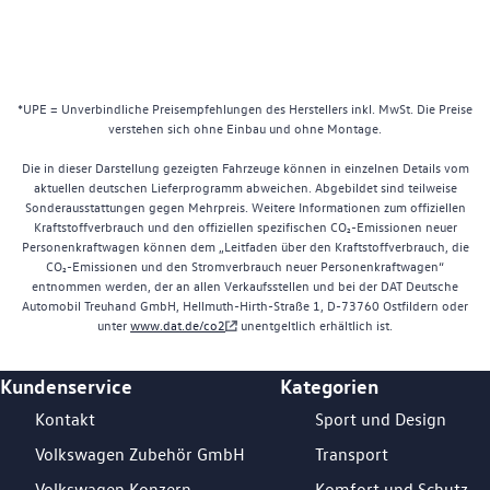
*UPE = Unverbindliche Preisempfehlungen des Herstellers inkl. MwSt. Die Preise
verstehen sich ohne Einbau und ohne Montage.
Die in dieser Darstellung gezeigten Fahrzeuge können in einzelnen Details vom
aktuellen deutschen Lieferprogramm abweichen. Abgebildet sind teilweise
Sonderausstattungen gegen Mehrpreis. Weitere Informationen zum offiziellen
Kraftstoffverbrauch und den offiziellen spezifischen CO₂-Emissionen neuer
Personenkraftwagen können dem „Leitfaden über den Kraftstoffverbrauch, die
CO₂-Emissionen und den Stromverbrauch neuer Personenkraftwagen“
entnommen werden, der an allen Verkaufsstellen und bei der DAT Deutsche
Automobil Treuhand GmbH, Hellmuth-Hirth-Straße 1, D-73760 Ostfildern oder
unter
www.dat.de/co2
unentgeltlich erhältlich ist.
Kundenservice
Kategorien
Footer Teaser
Kontakt
Sport und Design
Volkswagen Zubehör GmbH
Transport
Volkswagen Konzern
Komfort und Schutz