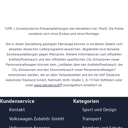
*UPE = Unverbindliche Preisempfehlungen des Herstellers inkl. MwSt. Die Preise
verstehen sich ohne Einbau und ohne Montage.
Die in dieser Darstellung gezeigten Fahrzeuge können in einzelnen Details vom
aktuellen deutschen Lieferprogramm abweichen. Abgebildet sind teilweise
Sonderausstattungen gegen Mehrpreis. Weitere Informationen zum offiziellen
Kraftstoffverbrauch und den offiziellen spezifischen CO₂-Emissionen neuer
Personenkraftwagen können dem „Leitfaden über den Kraftstoffverbrauch, die
CO₂-Emissionen und den Stromverbrauch neuer Personenkraftwagen“
entnommen werden, der an allen Verkaufsstellen und bei der DAT Deutsche
Automobil Treuhand GmbH, Hellmuth-Hirth-Straße 1, D-73760 Ostfildern oder
unter
www.dat.de/co2
unentgeltlich erhältlich ist.
Kundenservice
Kategorien
Footer Teaser
Kontakt
Sport und Design
Volkswagen Zubehör GmbH
Transport
Volkswagen Konzern
Komfort und Schutz