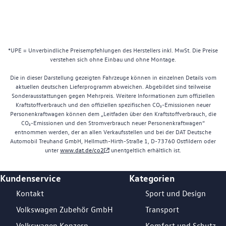
*UPE = Unverbindliche Preisempfehlungen des Herstellers inkl. MwSt. Die Preise
verstehen sich ohne Einbau und ohne Montage.
Die in dieser Darstellung gezeigten Fahrzeuge können in einzelnen Details vom
aktuellen deutschen Lieferprogramm abweichen. Abgebildet sind teilweise
Sonderausstattungen gegen Mehrpreis. Weitere Informationen zum offiziellen
Kraftstoffverbrauch und den offiziellen spezifischen CO₂-Emissionen neuer
Personenkraftwagen können dem „Leitfaden über den Kraftstoffverbrauch, die
CO₂-Emissionen und den Stromverbrauch neuer Personenkraftwagen“
entnommen werden, der an allen Verkaufsstellen und bei der DAT Deutsche
Automobil Treuhand GmbH, Hellmuth-Hirth-Straße 1, D-73760 Ostfildern oder
unter
www.dat.de/co2
unentgeltlich erhältlich ist.
Kundenservice
Kategorien
Footer Teaser
Kontakt
Sport und Design
Volkswagen Zubehör GmbH
Transport
Volkswagen Konzern
Komfort und Schutz