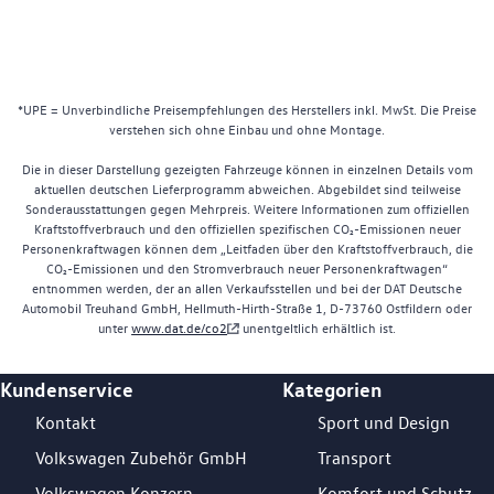
*UPE = Unverbindliche Preisempfehlungen des Herstellers inkl. MwSt. Die Preise
verstehen sich ohne Einbau und ohne Montage.
Die in dieser Darstellung gezeigten Fahrzeuge können in einzelnen Details vom
aktuellen deutschen Lieferprogramm abweichen. Abgebildet sind teilweise
Sonderausstattungen gegen Mehrpreis. Weitere Informationen zum offiziellen
Kraftstoffverbrauch und den offiziellen spezifischen CO₂-Emissionen neuer
Personenkraftwagen können dem „Leitfaden über den Kraftstoffverbrauch, die
CO₂-Emissionen und den Stromverbrauch neuer Personenkraftwagen“
entnommen werden, der an allen Verkaufsstellen und bei der DAT Deutsche
Automobil Treuhand GmbH, Hellmuth-Hirth-Straße 1, D-73760 Ostfildern oder
unter
www.dat.de/co2
unentgeltlich erhältlich ist.
Kundenservice
Kategorien
Footer Teaser
Kontakt
Sport und Design
Volkswagen Zubehör GmbH
Transport
Volkswagen Konzern
Komfort und Schutz