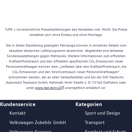
*UPE = Unverbindliche Preisempfehlungen des Herstellers inkl. MwSt. Die Preise
verstehen sich ohne Einbau und ohne Montage.
Die in dieser Darstellung gezeigten Fahrzeuge können in einzelnen Details vom
aktuellen deutschen Lieferprogramm abweichen. Abgebildet sind teilweise
Sonderausstattungen gegen Mehrpreis. Weitere Informationen zum offiziellen
Kraftstoffverbrauch und den offiziellen spezifischen CO₂-Emissionen neuer
Personenkraftwagen können dem „Leitfaden über den Kraftstoffverbrauch, die
CO₂-Emissionen und den Stromverbrauch neuer Personenkraftwagen“
entnommen werden, der an allen Verkaufsstellen und bei der DAT Deutsche
Automobil Treuhand GmbH, Hellmuth-Hirth-Straße 1, D-73760 Ostfildern oder
unter
www.dat.de/co2
unentgeltlich erhältlich ist.
Kundenservice
Kategorien
Footer Teaser
Kontakt
Sport und Design
Volkswagen Zubehör GmbH
Transport
Volkswagen Konzern
Komfort und Schutz