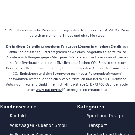
*UPE = Unverbindliche Preisempfehlungen des Herstellers inkl. MwSt. Die Preise
verstehen sich ohne Einbau und ohne Montage.
Die in dieser Darstellung gezeigten Fahrzeuge können in einzelnen Details vom
aktuellen deutschen Lieferprogramm abweichen. Abgebildet sind teilweise
Sonderausstattungen gegen Mehrpreis. Weitere Informationen zum offiziellen
Kraftstoffverbrauch und den offiziellen spezifischen CO₂-Emissionen neuer
Personenkraftwagen können dem „Leitfaden über den Kraftstoffverbrauch, die
CO₂-Emissionen und den Stromverbrauch neuer Personenkraftwagen“
entnommen werden, der an allen Verkaufsstellen und bei der DAT Deutsche
Automobil Treuhand GmbH, Hellmuth-Hirth-Straße 1, D-73760 Ostfildern oder
unter
www.dat.de/co2
unentgeltlich erhältlich ist.
Kundenservice
Kategorien
Footer Teaser
Kontakt
Sport und Design
Volkswagen Zubehör GmbH
Transport
Volkswagen Konzern
Komfort und Schutz