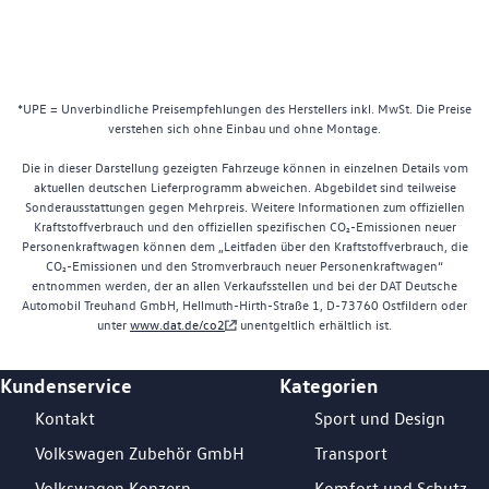
*UPE = Unverbindliche Preisempfehlungen des Herstellers inkl. MwSt. Die Preise
verstehen sich ohne Einbau und ohne Montage.
Die in dieser Darstellung gezeigten Fahrzeuge können in einzelnen Details vom
aktuellen deutschen Lieferprogramm abweichen. Abgebildet sind teilweise
Sonderausstattungen gegen Mehrpreis. Weitere Informationen zum offiziellen
Kraftstoffverbrauch und den offiziellen spezifischen CO₂-Emissionen neuer
Personenkraftwagen können dem „Leitfaden über den Kraftstoffverbrauch, die
CO₂-Emissionen und den Stromverbrauch neuer Personenkraftwagen“
entnommen werden, der an allen Verkaufsstellen und bei der DAT Deutsche
Automobil Treuhand GmbH, Hellmuth-Hirth-Straße 1, D-73760 Ostfildern oder
unter
www.dat.de/co2
unentgeltlich erhältlich ist.
Kundenservice
Kategorien
Footer Teaser
Kontakt
Sport und Design
Volkswagen Zubehör GmbH
Transport
Volkswagen Konzern
Komfort und Schutz