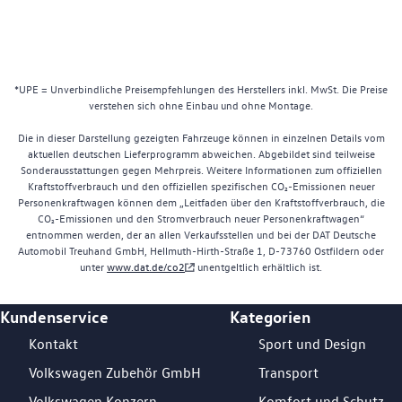
*UPE = Unverbindliche Preisempfehlungen des Herstellers inkl. MwSt. Die Preise
verstehen sich ohne Einbau und ohne Montage.
Die in dieser Darstellung gezeigten Fahrzeuge können in einzelnen Details vom
aktuellen deutschen Lieferprogramm abweichen. Abgebildet sind teilweise
Sonderausstattungen gegen Mehrpreis. Weitere Informationen zum offiziellen
Kraftstoffverbrauch und den offiziellen spezifischen CO₂-Emissionen neuer
Personenkraftwagen können dem „Leitfaden über den Kraftstoffverbrauch, die
CO₂-Emissionen und den Stromverbrauch neuer Personenkraftwagen“
entnommen werden, der an allen Verkaufsstellen und bei der DAT Deutsche
Automobil Treuhand GmbH, Hellmuth-Hirth-Straße 1, D-73760 Ostfildern oder
unter
www.dat.de/co2
unentgeltlich erhältlich ist.
Kundenservice
Kategorien
Footer Teaser
Kontakt
Sport und Design
Volkswagen Zubehör GmbH
Transport
Volkswagen Konzern
Komfort und Schutz