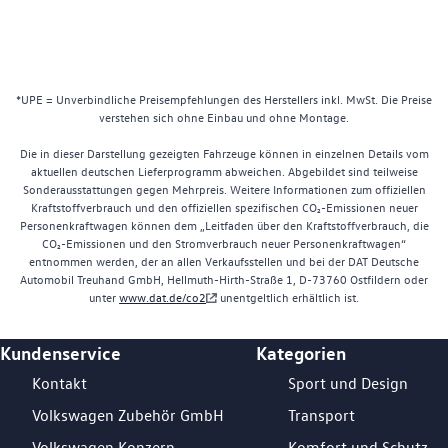
*UPE = Unverbindliche Preisempfehlungen des Herstellers inkl. MwSt. Die Preise
verstehen sich ohne Einbau und ohne Montage.
Die in dieser Darstellung gezeigten Fahrzeuge können in einzelnen Details vom
aktuellen deutschen Lieferprogramm abweichen. Abgebildet sind teilweise
Sonderausstattungen gegen Mehrpreis. Weitere Informationen zum offiziellen
Kraftstoffverbrauch und den offiziellen spezifischen CO₂-Emissionen neuer
Personenkraftwagen können dem „Leitfaden über den Kraftstoffverbrauch, die
CO₂-Emissionen und den Stromverbrauch neuer Personenkraftwagen“
entnommen werden, der an allen Verkaufsstellen und bei der DAT Deutsche
Automobil Treuhand GmbH, Hellmuth-Hirth-Straße 1, D-73760 Ostfildern oder
unter
www.dat.de/co2
unentgeltlich erhältlich ist.
Kundenservice
Kategorien
Footer Teaser
Kontakt
Sport und Design
Volkswagen Zubehör GmbH
Transport
Volkswagen Konzern
Komfort und Schutz