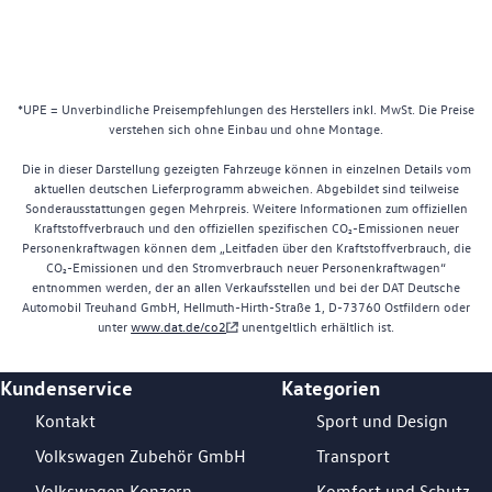
*UPE = Unverbindliche Preisempfehlungen des Herstellers inkl. MwSt. Die Preise
verstehen sich ohne Einbau und ohne Montage.
Die in dieser Darstellung gezeigten Fahrzeuge können in einzelnen Details vom
aktuellen deutschen Lieferprogramm abweichen. Abgebildet sind teilweise
Sonderausstattungen gegen Mehrpreis. Weitere Informationen zum offiziellen
Kraftstoffverbrauch und den offiziellen spezifischen CO₂-Emissionen neuer
Personenkraftwagen können dem „Leitfaden über den Kraftstoffverbrauch, die
CO₂-Emissionen und den Stromverbrauch neuer Personenkraftwagen“
entnommen werden, der an allen Verkaufsstellen und bei der DAT Deutsche
Automobil Treuhand GmbH, Hellmuth-Hirth-Straße 1, D-73760 Ostfildern oder
unter
www.dat.de/co2
unentgeltlich erhältlich ist.
Kundenservice
Kategorien
Footer Teaser
Kontakt
Sport und Design
Volkswagen Zubehör GmbH
Transport
Volkswagen Konzern
Komfort und Schutz