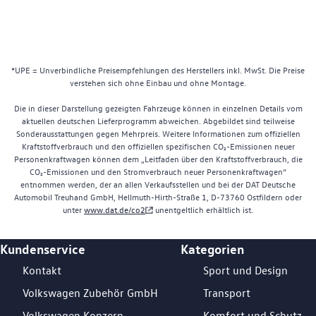
*UPE = Unverbindliche Preisempfehlungen des Herstellers inkl. MwSt. Die Preise
verstehen sich ohne Einbau und ohne Montage.
Die in dieser Darstellung gezeigten Fahrzeuge können in einzelnen Details vom
aktuellen deutschen Lieferprogramm abweichen. Abgebildet sind teilweise
Sonderausstattungen gegen Mehrpreis. Weitere Informationen zum offiziellen
Kraftstoffverbrauch und den offiziellen spezifischen CO₂-Emissionen neuer
Personenkraftwagen können dem „Leitfaden über den Kraftstoffverbrauch, die
CO₂-Emissionen und den Stromverbrauch neuer Personenkraftwagen“
entnommen werden, der an allen Verkaufsstellen und bei der DAT Deutsche
Automobil Treuhand GmbH, Hellmuth-Hirth-Straße 1, D-73760 Ostfildern oder
unter
www.dat.de/co2
unentgeltlich erhältlich ist.
Kundenservice
Kategorien
Footer Teaser
Kontakt
Sport und Design
Volkswagen Zubehör GmbH
Transport
Volkswagen Konzern
Komfort und Schutz